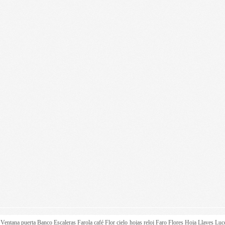
z
Ventana
puerta
Banco
Escaleras
Farola
café
Flor
cielo
hojas
reloj
Faro
Flores
Hoja
Llaves
Luc