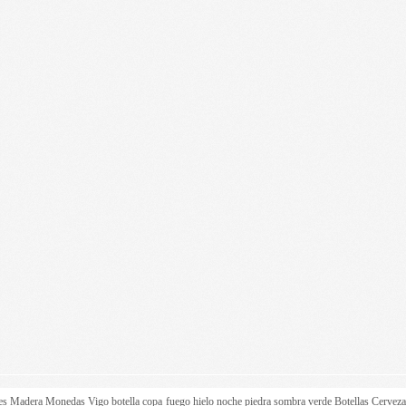
es
Madera
Monedas
Vigo
botella
copa
fuego
hielo
noche
piedra
sombra
verde
Botellas
Cervez