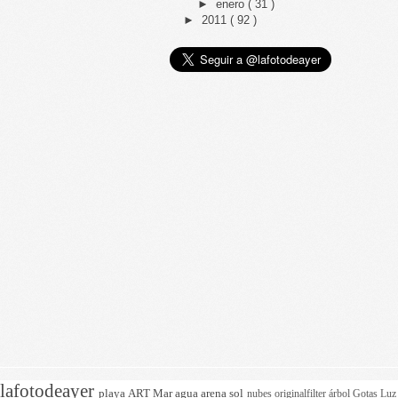
►
enero
( 31 )
►
2011
( 92 )
lafotodeayer
playa
ART
Mar
agua
arena
sol
nubes
originalfilter
árbol
Gotas
Lu