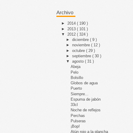
Archivo
►
2014
( 190 )
►
2013
( 101 )
▼
2012
( 324 )
►
diciembre
( 9 )
►
noviembre
( 12 )
►
octubre
( 29 )
►
septiembre
( 30 )
▼
agosto
( 31 )
Abeja
Pelo
Bolsillo
Globos de agua
Puerto
Siempre...
Espuma de jabón
33cl
Noche de reflejos
Perchas
Pulseras
¡Bop!
Atún rojo a la plancha