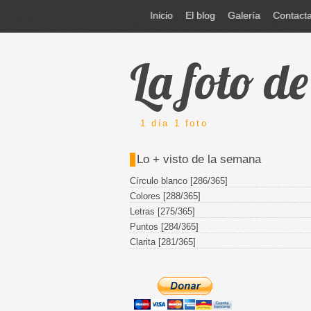
Inicio
El blog
Galería
Contact
La foto d
1 día 1 foto
Lo + visto de la semana
Círculo blanco [286/365]
Colores [288/365]
Letras [275/365]
Puntos [284/365]
Clarita [281/365]