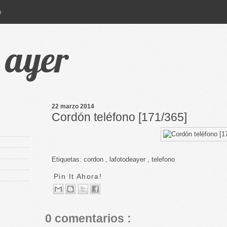
a
e ayer
22 marzo 2014
Cordón teléfono [171/365]
Etiquetas:
cordon
,
lafotodeayer
,
telefono
Pin It Ahora!
0 comentarios :