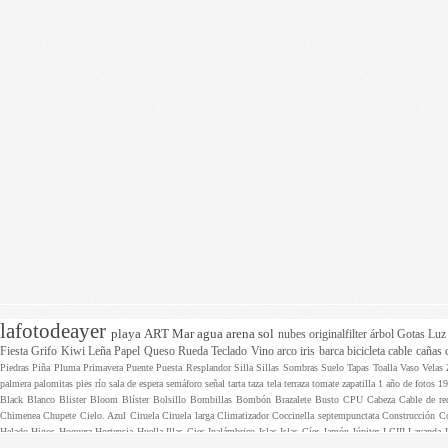
lafotodeayer
playa
ART
Mar
agua
arena
sol
nubes
originalfilter
árbol
Gotas
Lu
Fiesta
Grifo
Kiwi
Leña
Papel
Queso
Rueda
Teclado
Vino
arco iris
barca
bicicleta
cable
cañas
Piedras
Piña
Pluma
Primavera
Puente
Puesta
Resplandor
Silla
Sillas
Sombras
Suelo
Tapas
Toalla
Vaso
Velas
palmera
palomitas
pies
río
sala de espera
semáforo
señal
tarta
taza
tela
terraza
tomate
zapatilla
1 año de fotos
1
Black
Blanco
Blister
Bloom
Blíster
Bolsillo
Bombillas
Bombón
Brazalete
Busto
CPU
Cabeza
Cable de r
Chimenea
Chupete
Cielo. Azul
Ciruela
Ciruela larga
Climatizador
Coccinella septempunctata
Construcción
C
Helado
Higos
Hoguera
Hortensia
Huella
Illas Cies
Inalámbrico
Islas
Islas Cíes
Jamón
Júpiter
LCIII
Lavanda
Mirilla
Monteferro
Motherboard
Motosierra
Mástil
Naranjo
Nintendo
Nogal
Nueves
Obras
Olas
Osteospermum