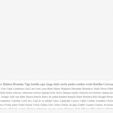
es
Madera
Monedas
Vigo
botella
copa
fuego
hielo
noche
piedra
sombra
verde
Botellas
Cervez
ta
Foto
Gafas
Gondomar
Grúa
Lata
Letra
Luna
Mano
Manta
Margarita
Montañas
Neumático
Nudo
Olivas
Pare
e
fatón
horreo
infusion
infusiones
interior
lampara
leche
lluvia
lámpara
mando
memoria
movimiento
naranja
oj
e
Arrugas
Atún rojo
Baby
Baiona
Balcón
Banco de piedra
Bandera
Barquín
Barril
Benibeca
Bike
Bisagra
Biste
Caramelos
Carretera
Carril bici
Casa de la calidad
Casio
Catamarán
Cayuco
Cañón
Cerezas
Cerradura
Chicle
ptica
Fichas poker
Flash
Formas
Frutas
Galleta
Gato
Globo
Globos de agua
Graffiti
Guantes
Guantes de boxe
Manzana
Margarita violeta
Mariquita
Mariquita de siete puntos
Mayonesa
Maíz
Menorca
Mesa
Mimosa
Mirad
as
Pazo Villarés
Pelo
Pelota
Percebes
Perchas
Periódico
Perro
Persiana
Persianilla
Pescadores
Pilas
Pinza
Pinza