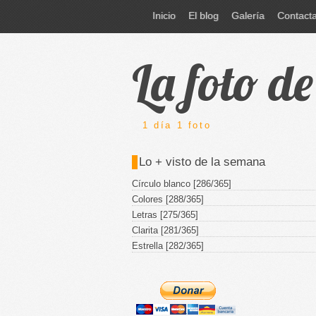
Inicio
El blog
Galería
Contact
La foto d
1 día 1 foto
Lo + visto de la semana
Círculo blanco [286/365]
Colores [288/365]
Letras [275/365]
Clarita [281/365]
Estrella [282/365]