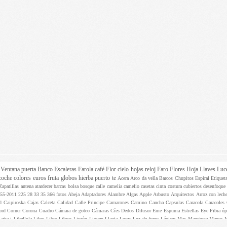
z
Ventana
puerta
Banco
Escaleras
Farola
café
Flor
cielo
hojas
reloj
Faro
Flores
Hoja
Llaves
Luc
coche
colores
euros
fruta
globos
hierba
puerto
te
Acera
Arco da vella
Barcos
Chupitos
Espiral
Etique
Zapatillas
antena
atardecer
barcas
bolsa
bosque
calle
camelia
camelio
casetas
cinta
costura
cubiertos
desenfoqu
955-2011
225
28
33
35
366 fotos
Abeja
Adaptadores
Alambre
Algas
Apple
Arbusto
Arquitectos
Arroz con lech
ed
Caipiroska
Cajas
Calceta
Calidad
Calle Principe
Camarones
Camino
Cancha
Capsulas
Caracola
Caracoles
ord
Corner
Corona
Cuadro
Cámara de goteo
Cámaras
Cíes
Dedos
Difusor
Eme
Espuma
Estrellas
Eye
Fibra ó
Letra i
Libellula
Libre
Libro
Libros
Limón
Liquen
Llanta
Lume
Luz de freno
Lápices
Mac
Manguera
Manos
 fructicosum
Palillos
Pantalones
Pantuflas
Papel aluminio
Paquete
Participa
Paso de peatones
Pasteles
Pastill