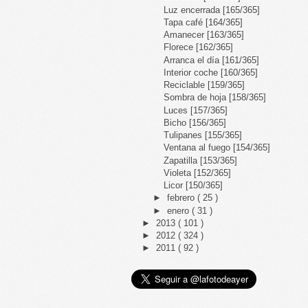
Luz encerrada [165/365]
Tapa café [164/365]
Amanecer [163/365]
Florece [162/365]
Arranca el día [161/365]
Interior coche [160/365]
Reciclable [159/365]
Sombra de hoja [158/365]
Luces [157/365]
Bicho [156/365]
Tulipanes [155/365]
Ventana al fuego [154/365]
Zapatilla [153/365]
Violeta [152/365]
Licor [150/365]
►
febrero
( 25 )
►
enero
( 31 )
►
2013
( 101 )
►
2012
( 324 )
►
2011
( 92 )