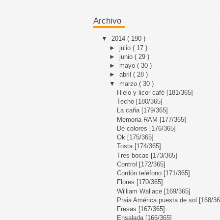
Archivo
▼
2014
( 190 )
►
julio
( 17 )
►
junio
( 29 )
►
mayo
( 30 )
►
abril
( 28 )
▼
marzo
( 30 )
Hielo y licor café [181/365]
Techo [180/365]
La caña [179/365]
Memoria RAM [177/365]
De colores [176/365]
Ok [175/365]
Tosta [174/365]
Tres bocas [173/365]
Control [172/365]
Cordón teléfono [171/365]
Flores [170/365]
William Wallace [169/365]
Praia América puesta de sol [168/36
Fresas [167/365]
Ensalada [166/365]