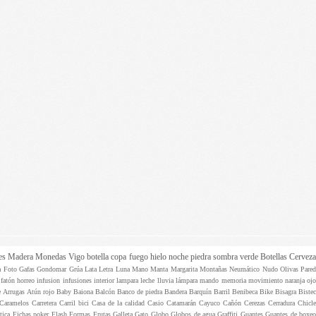
es
Madera
Monedas
Vigo
botella
copa
fuego
hielo
noche
piedra
sombra
verde
Botellas
Cervez
ta
Foto
Gafas
Gondomar
Grúa
Lata
Letra
Luna
Mano
Manta
Margarita
Montañas
Neumático
Nudo
Olivas
Pare
e
fatón
horreo
infusion
infusiones
interior
lampara
leche
lluvia
lámpara
mando
memoria
movimiento
naranja
oj
e
Arrugas
Atún rojo
Baby
Baiona
Balcón
Banco de piedra
Bandera
Barquín
Barril
Benibeca
Bike
Bisagra
Biste
Caramelos
Carretera
Carril bici
Casa de la calidad
Casio
Catamarán
Cayuco
Cañón
Cerezas
Cerradura
Chicle
ptica
Fichas poker
Flash
Formas
Frutas
Galleta
Gato
Globo
Globos de agua
Graffiti
Guantes
Guantes de boxe