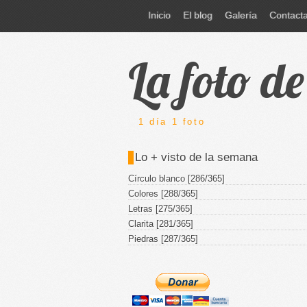
Inicio
El blog
Galería
Contact
La foto d
1 día 1 foto
Lo + visto de la semana
Círculo blanco [286/365]
Colores [288/365]
Letras [275/365]
Clarita [281/365]
Piedras [287/365]