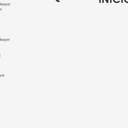
odeayer
er
deayer
]
yer