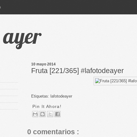
a
e ayer
10 mayo 2014
Fruta [221/365] #lafotodeayer
Etiquetas:
lafotodeayer
Pin It Ahora!
0 comentarios :