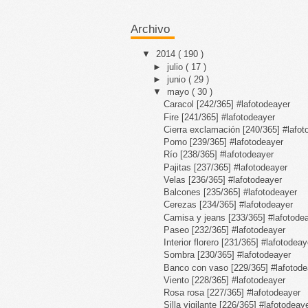
Archivo
▼
2014
( 190 )
►
julio
( 17 )
►
junio
( 29 )
▼
mayo
( 30 )
Caracol [242/365] #lafotodeayer
Fire [241/365] #lafotodeayer
Cierra exclamación [240/365] #lafot
Pomo [239/365] #lafotodeayer
Río [238/365] #lafotodeayer
Pajitas [237/365] #lafotodeayer
Velas [236/365] #lafotodeayer
Balcones [235/365] #lafotodeayer
Cerezas [234/365] #lafotodeayer
Camisa y jeans [233/365] #lafotode
Paseo [232/365] #lafotodeayer
Interior florero [231/365] #lafotodeay
Sombra [230/365] #lafotodeayer
Banco con vaso [229/365] #lafotode
Viento [228/365] #lafotodeayer
Rosa rosa [227/365] #lafotodeayer
Silla vigilante [226/365] #lafotodeay