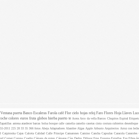
z
Ventana
puerta
Banco
Escaleras
Farola
café
Flor
cielo
hojas
reloj
Faro
Flores
Hoja
Llaves
Luc
coche
colores
euros
fruta
globos
hierba
puerto
te
Acera
Arco da vella
Barcos
Chupitos
Espiral
Etique
Zapatillas
antena
atardecer
barcas
bolsa
bosque
calle
camelia
camelio
casetas
cinta
costura
cubiertos
desenfoqu
955-2011
225
28
33
35
366 fotos
Abeja
Adaptadores
Alambre
Algas
Apple
Arbusto
Arquitectos
Arroz con lech
ed
Caipiroska
Cajas
Calceta
Calidad
Calle Principe
Camarones
Camino
Cancha
Capsulas
Caracola
Caracoles
ord
Corner
Corona
Cuadro
Cámara de goteo
Cámaras
Cíes
Dedos
Difusor
Eme
Espuma
Estrellas
Eye
Fibra ó