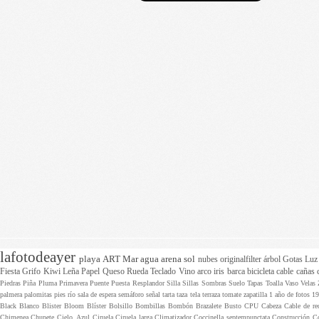
lafotodeayer
playa
ART
Mar
agua
arena
sol
nubes
originalfilter
árbol
Gotas
Lu
Fiesta
Grifo
Kiwi
Leña
Papel
Queso
Rueda
Teclado
Vino
arco iris
barca
bicicleta
cable
cañas
Piedras
Piña
Pluma
Primavera
Puente
Puesta
Resplandor
Silla
Sillas
Sombras
Suelo
Tapas
Toalla
Vaso
Velas
palmera
palomitas
pies
río
sala de espera
semáforo
señal
tarta
taza
tela
terraza
tomate
zapatilla
1 año de fotos
1
Black
Blanco
Blister
Bloom
Blíster
Bolsillo
Bombillas
Bombón
Brazalete
Busto
CPU
Cabeza
Cable de r
Chimenea
Chupete
Cielo. Azul
Ciruela
Ciruela larga
Climatizador
Coccinella septempunctata
Construcción
C