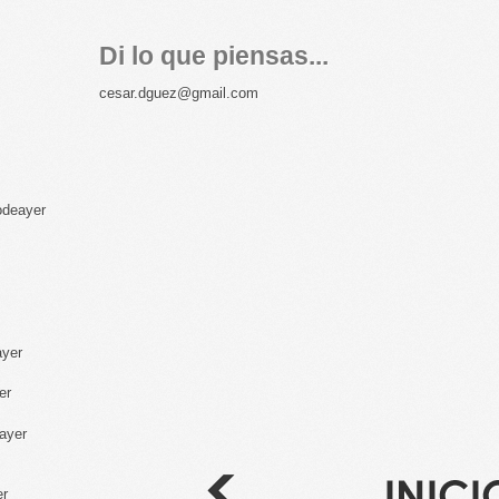
Di lo que piensas...
cesar.dguez@gmail.com
odeayer
ayer
er
ayer
er