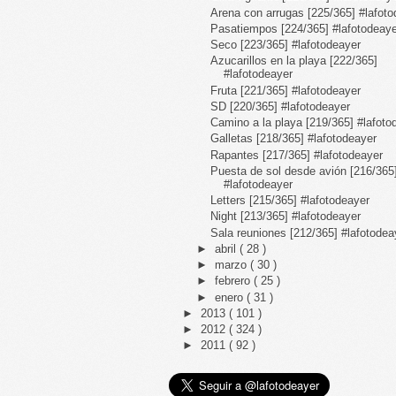
Arena con arrugas [225/365] #lafot
Pasatiempos [224/365] #lafotodeay
Seco [223/365] #lafotodeayer
Azucarillos en la playa [222/365]
#lafotodeayer
Fruta [221/365] #lafotodeayer
SD [220/365] #lafotodeayer
Camino a la playa [219/365] #lafoto
Galletas [218/365] #lafotodeayer
Rapantes [217/365] #lafotodeayer
Puesta de sol desde avión [216/365
#lafotodeayer
Letters [215/365] #lafotodeayer
Night [213/365] #lafotodeayer
Sala reuniones [212/365] #lafotodea
►
abril
( 28 )
►
marzo
( 30 )
►
febrero
( 25 )
►
enero
( 31 )
►
2013
( 101 )
►
2012
( 324 )
►
2011
( 92 )