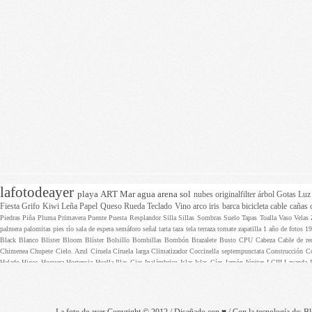
lafotodeayer
playa
ART
Mar
agua
arena
sol
nubes
originalfilter
árbol
Gotas
Lu
Fiesta
Grifo
Kiwi
Leña
Papel
Queso
Rueda
Teclado
Vino
arco iris
barca
bicicleta
cable
cañas
Piedras
Piña
Pluma
Primavera
Puente
Puesta
Resplandor
Silla
Sillas
Sombras
Suelo
Tapas
Toalla
Vaso
Velas
palmera
palomitas
pies
río
sala de espera
semáforo
señal
tarta
taza
tela
terraza
tomate
zapatilla
1 año de fotos
1
Black
Blanco
Blister
Bloom
Blíster
Bolsillo
Bombillas
Bombón
Brazalete
Busto
CPU
Cabeza
Cable de r
Chimenea
Chupete
Cielo. Azul
Ciruela
Ciruela larga
Climatizador
Coccinella septempunctata
Construcción
C
Helado
Higos
Hoguera
Hortensia
Huella
Illas Cies
Inalámbrico
Islas
Islas Cíes
Jamón
Júpiter
LCIII
Lavanda
Mirilla
Monteferro
Motherboard
Motosierra
Mástil
Naranjo
Nintendo
Nogal
Nueves
Obras
Olas
Osteospermum
Pistilos
Plantas
Playa América
Plátano
Pomo
Potaje
Protector solar
Puertas
Puesta con gotas
Pulpo
Pulsera
P
Terracita
Toralla
Trabajo
Tragaperras
U
Users
Velita
Velneo
Velocidad
Ventilador
Venus
Viajar
Vieja cámara
Vi
banderas
bar
barco
baño
bicho
billetes
biselado
bocadillo cómic
bocas
boceto
bolas
bombilla
bota
botones