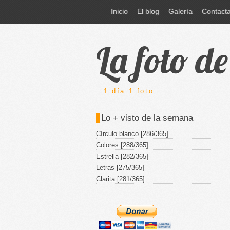
Inicio
El blog
Galería
Contact
La foto d
1 día 1 foto
Lo + visto de la semana
Círculo blanco [286/365]
Colores [288/365]
Estrella [282/365]
Letras [275/365]
Clarita [281/365]