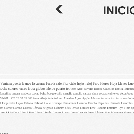
z
Ventana
puerta
Banco
Escaleras
Farola
café
Flor
cielo
hojas
reloj
Faro
Flores
Hoja
Llaves
Luc
coche
colores
euros
fruta
globos
hierba
puerto
te
Acera
Arco da vella
Barcos
Chupitos
Espiral
Etique
Zapatillas
antena
atardecer
barcas
bolsa
bosque
calle
camelia
camelio
casetas
cinta
costura
cubiertos
desenfoqu
955-2011
225
28
33
35
366 fotos
Abeja
Adaptadores
Alambre
Algas
Apple
Arbusto
Arquitectos
Arroz con lech
ed
Caipiroska
Cajas
Calceta
Calidad
Calle Principe
Camarones
Camino
Cancha
Capsulas
Caracola
Caracoles
ord
Corner
Corona
Cuadro
Cámara de goteo
Cámaras
Cíes
Dedos
Difusor
Eme
Espuma
Estrellas
Eye
Fibra ó
Letra i
Libellula
Libre
Libro
Libros
Limón
Liquen
Llanta
Lume
Luz de freno
Lápices
Mac
Manguera
Manos
 fructicosum
Palillos
Pantalones
Pantuflas
Papel aluminio
Paquete
Participa
Paso de peatones
Pasteles
Pastill
ulseras
QFD
RM
Ramitas
Ramo
Rayas
Recortes
Regulador
Rejilla
Reloj de bolsillo
Rendija
Repollo
Rosa
S
gilando
Visionario
Viñedos
Yogurt
Zamburiñas
adelente
adoquines
aerostático
aguja
agujero
aire
ajedrez
ajos
a
botón
brasas
brindis
butaca
cadenas
cafe
caja
calabaza
calcetin
camara
camisas
capsula
castañas
castaño
centim