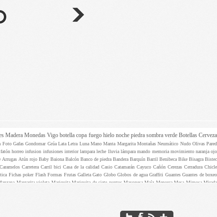
es
Madera
Monedas
Vigo
botella
copa
fuego
hielo
noche
piedra
sombra
verde
Botellas
Cervez
ta
Foto
Gafas
Gondomar
Grúa
Lata
Letra
Luna
Mano
Manta
Margarita
Montañas
Neumático
Nudo
Olivas
Pare
e
fatón
horreo
infusion
infusiones
interior
lampara
leche
lluvia
lámpara
mando
memoria
movimiento
naranja
oj
e
Arrugas
Atún rojo
Baby
Baiona
Balcón
Banco de piedra
Bandera
Barquín
Barril
Benibeca
Bike
Bisagra
Biste
Caramelos
Carretera
Carril bici
Casa de la calidad
Casio
Catamarán
Cayuco
Cañón
Cerezas
Cerradura
Chicle
ptica
Fichas poker
Flash
Formas
Frutas
Galleta
Gato
Globo
Globos de agua
Graffiti
Guantes
Guantes de boxe
Manzana
Margarita violeta
Mariquita
Mariquita de siete puntos
Mayonesa
Maíz
Menorca
Mesa
Mimosa
Mirad
as
Pazo Villarés
Pelo
Pelota
Percebes
Perchas
Periódico
Perro
Persiana
Persianilla
Pescadores
Pilas
Pinza
Pinza
aco
Servilleta
Seta
Shar Pei
Skay
Sombrero
Sombrilla
Steve Jobs
Surf
Surfers
Taladro
Talla
Tarta de la abuel
lga
all star
amanecer
amor
anillas
araña
arbol
arco
arcoiris
arroz
arte
asfalto
aspirinas
aula
azul
bacalao
bambo
etros
cesped
chancla
chapa
chocolate
cigarrillo
cigarro
cigarros
cine
clase
clavos
cochecito
coches
cocina
colo