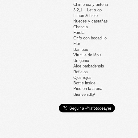
Chimenea y antena
3,2,1... Let s go
Limón & hielo
Nueces y castañas
Chancla
Farola
Grifo con bocadillo
Flor
Bamboo
Virutilla de lápiz
Un genio
Aloe barbadensis
Reflejos
Ojos rojos
Bottle inside
Pies en la arena
Bienvenid@