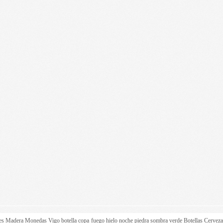
es
Madera
Monedas
Vigo
botella
copa
fuego
hielo
noche
piedra
sombra
verde
Botellas
Cervez