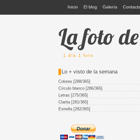
Inicio
El blog
Galería
Contact
La foto d
1 día 1 foto
Lo + visto de la semana
Colores [288/365]
Círculo blanco [286/365]
Letras [275/365]
Clarita [281/365]
Estrella [282/365]