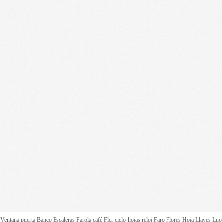
z
Ventana
puerta
Banco
Escaleras
Farola
café
Flor
cielo
hojas
reloj
Faro
Flores
Hoja
Llaves
Luc