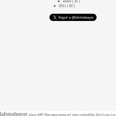
►
enero
( 31 )
►
2011
( 92 )
lafotodeayer
playa
ART
Mar
agua
arena
sol
nubes
originalfilter
árbol
Gotas
Lu