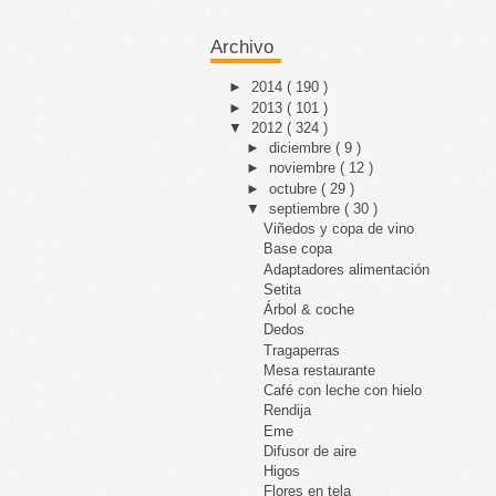
Archivo
►
2014
( 190 )
►
2013
( 101 )
▼
2012
( 324 )
►
diciembre
( 9 )
►
noviembre
( 12 )
►
octubre
( 29 )
▼
septiembre
( 30 )
Viñedos y copa de vino
Base copa
Adaptadores alimentación
Setita
Árbol & coche
Dedos
Tragaperras
Mesa restaurante
Café con leche con hielo
Rendija
Eme
Difusor de aire
Higos
Flores en tela