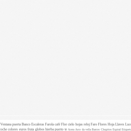
z
Ventana
puerta
Banco
Escaleras
Farola
café
Flor
cielo
hojas
reloj
Faro
Flores
Hoja
Llaves
Luc
coche
colores
euros
fruta
globos
hierba
puerto
te
Acera
Arco da vella
Barcos
Chupitos
Espiral
Etique