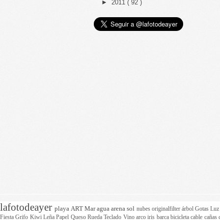
►
2011
( 92 )
lafotodeayer
playa
ART
Mar
agua
arena
sol
nubes
originalfilter
árbol
Gotas
Lu
Fiesta
Grifo
Kiwi
Leña
Papel
Queso
Rueda
Teclado
Vino
arco iris
barca
bicicleta
cable
cañas