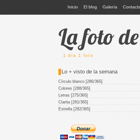
Inicio
El blog
Galería
Contact
La foto d
1 día 1 foto
Lo + visto de la semana
Círculo blanco [286/365]
Colores [288/365]
Letras [275/365]
Clarita [281/365]
Estrella [282/365]