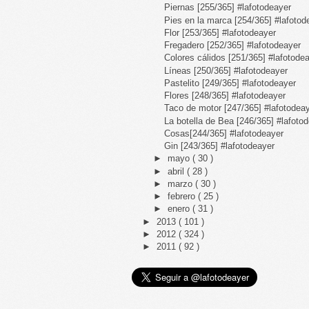
Piernas [255/365] #lafotodeayer
Pies en la marca [254/365] #lafotod
Flor [253/365] #lafotodeayer
Fregadero [252/365] #lafotodeayer
Colores cálidos [251/365] #lafotode
Líneas [250/365] #lafotodeayer
Pastelito [249/365] #lafotodeayer
Flores [248/365] #lafotodeayer
Taco de motor [247/365] #lafotodea
La botella de Bea [246/365] #lafoto
Cosas[244/365] #lafotodeayer
Gin [243/365] #lafotodeayer
►
mayo
( 30 )
►
abril
( 28 )
►
marzo
( 30 )
►
febrero
( 25 )
►
enero
( 31 )
►
2013
( 101 )
►
2012
( 324 )
►
2011
( 92 )