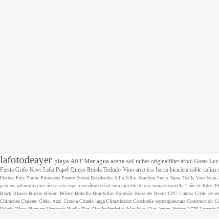
lafotodeayer
playa
ART
Mar
agua
arena
sol
nubes
originalfilter
árbol
Gotas
Lu
Fiesta
Grifo
Kiwi
Leña
Papel
Queso
Rueda
Teclado
Vino
arco iris
barca
bicicleta
cable
cañas
Piedras
Piña
Pluma
Primavera
Puente
Puesta
Resplandor
Silla
Sillas
Sombras
Suelo
Tapas
Toalla
Vaso
Velas
palmera
palomitas
pies
río
sala de espera
semáforo
señal
tarta
taza
tela
terraza
tomate
zapatilla
1 año de fotos
1
Black
Blanco
Blister
Bloom
Blíster
Bolsillo
Bombillas
Bombón
Brazalete
Busto
CPU
Cabeza
Cable de r
Chimenea
Chupete
Cielo. Azul
Ciruela
Ciruela larga
Climatizador
Coccinella septempunctata
Construcción
C
Helado
Higos
Hoguera
Hortensia
Huella
Illas Cies
Inalámbrico
Islas
Islas Cíes
Jamón
Júpiter
LCIII
Lavanda
Mirilla
Monteferro
Motherboard
Motosierra
Mástil
Naranjo
Nintendo
Nogal
Nueves
Obras
Olas
Osteospermum