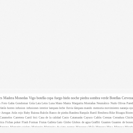
es
Madera
Monedas
Vigo
botella
copa
fuego
hielo
noche
piedra
sombra
verde
Botellas
Cervez
ta
Foto
Gafas
Gondomar
Grúa
Lata
Letra
Luna
Mano
Manta
Margarita
Montañas
Neumático
Nudo
Olivas
Pare
e
fatón
horreo
infusion
infusiones
interior
lampara
leche
lluvia
lámpara
mando
memoria
movimiento
naranja
oj
e
Arrugas
Atún rojo
Baby
Baiona
Balcón
Banco de piedra
Bandera
Barquín
Barril
Benibeca
Bike
Bisagra
Biste
Caramelos
Carretera
Carril bici
Casa de la calidad
Casio
Catamarán
Cayuco
Cañón
Cerezas
Cerradura
Chicle
ptica
Fichas poker
Flash
Formas
Frutas
Galleta
Gato
Globo
Globos de agua
Graffiti
Guantes
Guantes de boxe
Manzana
Margarita violeta
Mariquita
Mariquita de siete puntos
Mayonesa
Maíz
Menorca
Mesa
Mimosa
Mirad
as
Pazo Villarés
Pelo
Pelota
Percebes
Perchas
Periódico
Perro
Persiana
Persianilla
Pescadores
Pilas
Pinza
Pinza