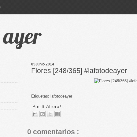
a
e ayer
05 junio 2014
Flores [248/365] #lafotodeayer
Etiquetas:
lafotodeayer
Pin It Ahora!
0 comentarios :