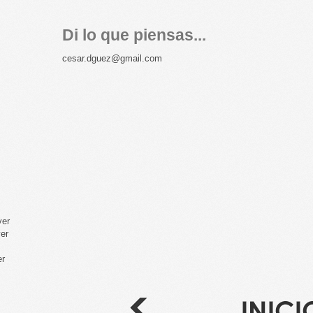
Di lo que piensas...
cesar.dguez@gmail.com
yer
yer
er