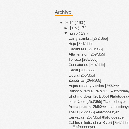
Archivo
▼
2014
( 190 )
►
julio
( 17 )
▼
junio
( 29 )
Luz y sombra [272/365]
Rojo [271/365]
Cacahutes [270/365]
Alta tensión [269/365]
Terraza [268/365]
Conexiones [267/365]
Dedal [266/365]
Lluvia [265/365]
Zapatillas [264/365]
Hojas rosas y verdes [263/365]
Banco y farola [262/365] #lafotodea
Shutting down [261/365] #lafotodea
Islas Cíes [260/365] #lafotodeayer
Arena gruesa [259/365] #lafotodeay
Toalla [258/365] #lafotodeayer
Cervezas [257/365] #lafotodeayer
Cables (Dedicada a River) [256/365]
#lafotodeayer