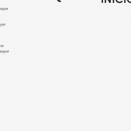
eayer
ayer
yer
deayer