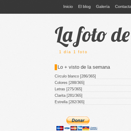
Inicio
El blog
Galería
Contact
La foto d
1 día 1 foto
Lo + visto de la semana
Círculo blanco [286/365]
Colores [288/365]
Letras [275/365]
Clarita [281/365]
Estrella [282/365]