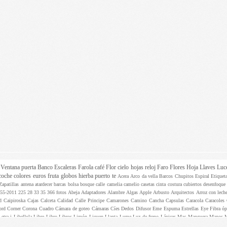
z
Ventana
puerta
Banco
Escaleras
Farola
café
Flor
cielo
hojas
reloj
Faro
Flores
Hoja
Llaves
Luc
coche
colores
euros
fruta
globos
hierba
puerto
te
Acera
Arco da vella
Barcos
Chupitos
Espiral
Etique
Zapatillas
antena
atardecer
barcas
bolsa
bosque
calle
camelia
camelio
casetas
cinta
costura
cubiertos
desenfoqu
955-2011
225
28
33
35
366 fotos
Abeja
Adaptadores
Alambre
Algas
Apple
Arbusto
Arquitectos
Arroz con lech
ed
Caipiroska
Cajas
Calceta
Calidad
Calle Principe
Camarones
Camino
Cancha
Capsulas
Caracola
Caracoles
ord
Corner
Corona
Cuadro
Cámara de goteo
Cámaras
Cíes
Dedos
Difusor
Eme
Espuma
Estrellas
Eye
Fibra ó
Letra i
Libellula
Libre
Libro
Libros
Limón
Liquen
Llanta
Lume
Luz de freno
Lápices
Mac
Manguera
Manos
 fructicosum
Palillos
Pantalones
Pantuflas
Papel aluminio
Paquete
Participa
Paso de peatones
Pasteles
Pastill