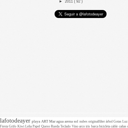
►
2011
( 92 )
lafotodeayer
playa
ART
Mar
agua
arena
sol
nubes
originalfilter
árbol
Gotas
Lu
Fiesta
Grifo
Kiwi
Leña
Papel
Queso
Rueda
Teclado
Vino
arco iris
barca
bicicleta
cable
cañas