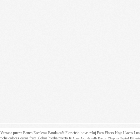
z
Ventana
puerta
Banco
Escaleras
Farola
café
Flor
cielo
hojas
reloj
Faro
Flores
Hoja
Llaves
Luc
coche
colores
euros
fruta
globos
hierba
puerto
te
Acera
Arco da vella
Barcos
Chupitos
Espiral
Etique