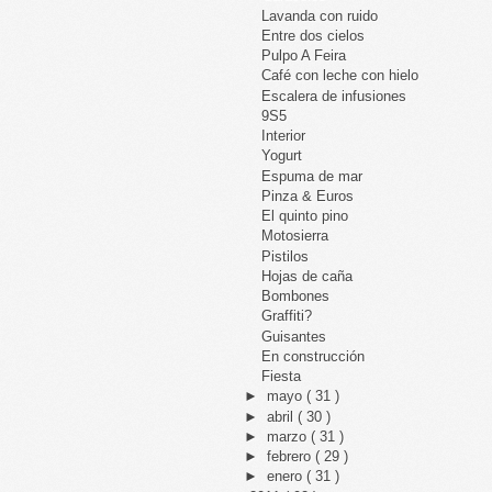
Lavanda con ruido
Entre dos cielos
Pulpo A Feira
Café con leche con hielo
Escalera de infusiones
9S5
Interior
Yogurt
Espuma de mar
Pinza & Euros
El quinto pino
Motosierra
Pistilos
Hojas de caña
Bombones
Graffiti?
Guisantes
En construcción
Fiesta
►
mayo
( 31 )
►
abril
( 30 )
►
marzo
( 31 )
►
febrero
( 29 )
►
enero
( 31 )