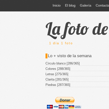
Inicio
El blog
Galería
Contact
La foto d
1 día 1 foto
Lo + visto de la semana
Círculo blanco [286/365]
Colores [288/365]
Letras [275/365]
Clarita [281/365]
Piedras [287/365]