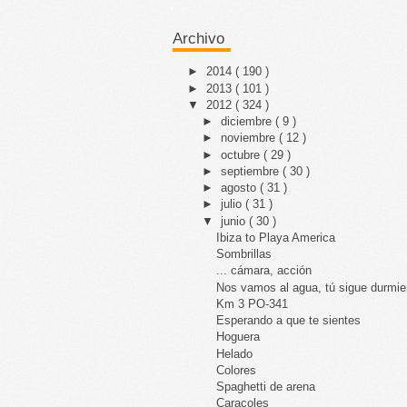
Archivo
►
2014
( 190 )
►
2013
( 101 )
▼
2012
( 324 )
►
diciembre
( 9 )
►
noviembre
( 12 )
►
octubre
( 29 )
►
septiembre
( 30 )
►
agosto
( 31 )
►
julio
( 31 )
▼
junio
( 30 )
Ibiza to Playa America
Sombrillas
... cámara, acción
Nos vamos al agua, tú sigue durmi
Km 3 PO-341
Esperando a que te sientes
Hoguera
Helado
Colores
Spaghetti de arena
Caracoles