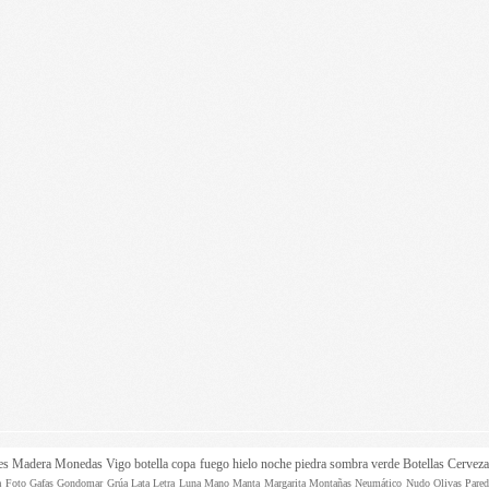
es
Madera
Monedas
Vigo
botella
copa
fuego
hielo
noche
piedra
sombra
verde
Botellas
Cervez
ta
Foto
Gafas
Gondomar
Grúa
Lata
Letra
Luna
Mano
Manta
Margarita
Montañas
Neumático
Nudo
Olivas
Pare