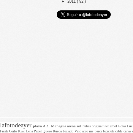
►
2011
( 92 )
lafotodeayer
playa
ART
Mar
agua
arena
sol
nubes
originalfilter
árbol
Gotas
Lu
Fiesta
Grifo
Kiwi
Leña
Papel
Queso
Rueda
Teclado
Vino
arco iris
barca
bicicleta
cable
cañas