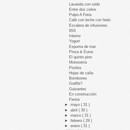
Lavanda con ruido
Entre dos cielos
Pulpo A Feira
Café con leche con hielo
Escalera de infusiones
9S5
Interior
Yogurt
Espuma de mar
Pinza & Euros
El quinto pino
Motosierra
Pistilos
Hojas de caña
Bombones
Graffiti?
Guisantes
En construcción
Fiesta
►
mayo
( 31 )
►
abril
( 30 )
►
marzo
( 31 )
►
febrero
( 29 )
►
enero
( 31 )