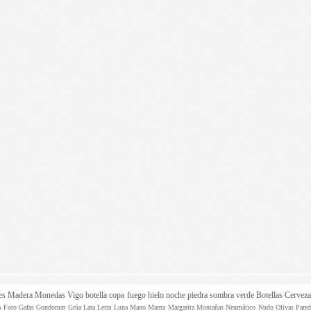
es
Madera
Monedas
Vigo
botella
copa
fuego
hielo
noche
piedra
sombra
verde
Botellas
Cervez
ta
Foto
Gafas
Gondomar
Grúa
Lata
Letra
Luna
Mano
Manta
Margarita
Montañas
Neumático
Nudo
Olivas
Pare