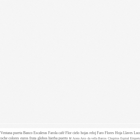
z
Ventana
puerta
Banco
Escaleras
Farola
café
Flor
cielo
hojas
reloj
Faro
Flores
Hoja
Llaves
Luc
coche
colores
euros
fruta
globos
hierba
puerto
te
Acera
Arco da vella
Barcos
Chupitos
Espiral
Etique