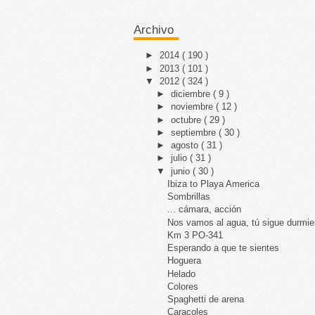
Archivo
►
2014
( 190 )
►
2013
( 101 )
▼
2012
( 324 )
►
diciembre
( 9 )
►
noviembre
( 12 )
►
octubre
( 29 )
►
septiembre
( 30 )
►
agosto
( 31 )
►
julio
( 31 )
▼
junio
( 30 )
Ibiza to Playa America
Sombrillas
... cámara, acción
Nos vamos al agua, tú sigue durmi
Km 3 PO-341
Esperando a que te sientes
Hoguera
Helado
Colores
Spaghetti de arena
Caracoles