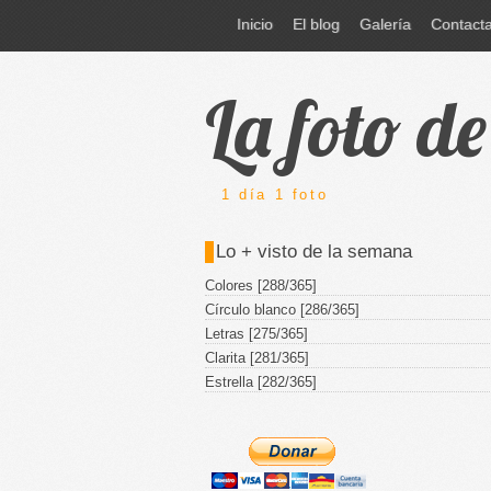
Inicio
El blog
Galería
Contact
La foto d
1 día 1 foto
Lo + visto de la semana
Colores [288/365]
Círculo blanco [286/365]
Letras [275/365]
Clarita [281/365]
Estrella [282/365]